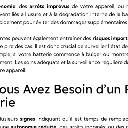
onomie
, des
arrêts imprévus
de votre appareil, ou
t liés à l’usure et à la dégradation interne de la batt
 rapidement pour éviter des dommages supplémentaires
ssantes peuvent également entraîner des
risques impor
e pire des cas. Il est donc crucial de surveiller l’état
emple, si votre batterie commence à bulger ou montr
nt. Les soins adéquats et la surveillance régulière d
re appareil.
Vous Avez Besoin d’u
rie
lusieurs
signes
indiquant qu’il est temps de remplac
 une
autonomie réduite
, des arrêts inopinés, ou des