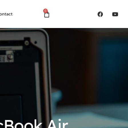
0
ontact
Book Air