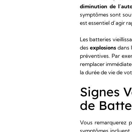
diminution de l’aut
symptômes sont souven
est essentiel d’agir
Les batteries vieilli
des
explosions
dans l
préventives. Par ex
remplacer immédiateme
la durée de vie de vot
Signes 
de Batte
Vous remarquerez p
symptômes incluent