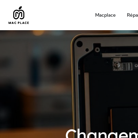
Macplace
Répa
Changem