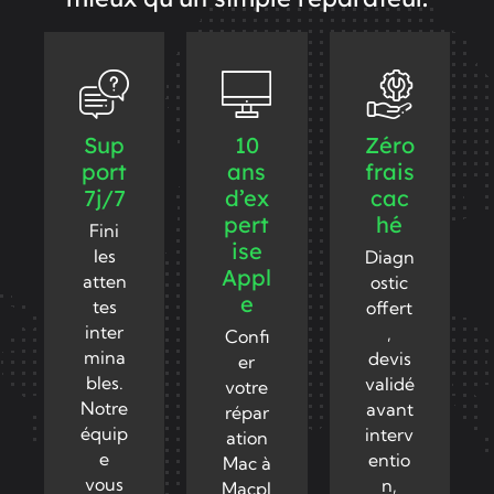
Sup
10
Zéro
port
ans
frais
7j/7
d’ex
cac
pert
hé
Fini
ise
les
Diagn
Appl
atten
ostic
e
tes
offert
inter
,
Confi
mina
devis
er
bles.
validé
votre
Notre
avant
répar
équip
interv
ation
e
entio
Mac à
vous
n,
Macpl