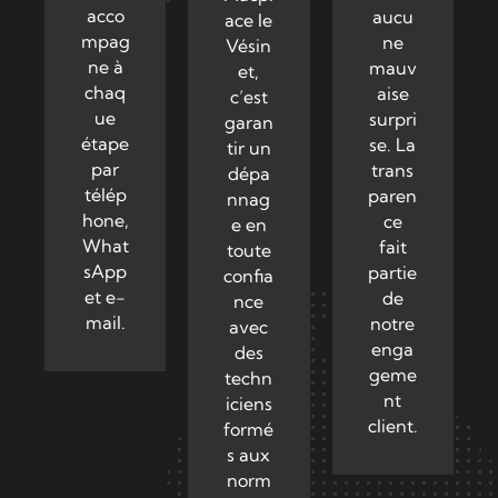
acco
aucu
ace le
mpag
ne
Vésin
ne à
mauv
et,
chaq
aise
c’est
ue
surpri
garan
étape
se. La
tir un
par
trans
dépa
télép
paren
nnag
hone,
ce
e en
What
fait
toute
sApp
partie
confia
et e-
de
nce
mail.
notre
avec
enga
des
geme
techn
nt
iciens
client.
formé
s aux
norm