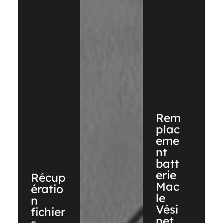
Rem
plac
eme
nt
batt
erie
Récup
Mac
ératio
le
n
Vési
fichier
net