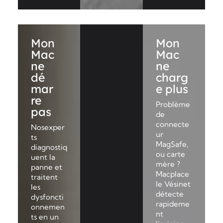
Mon
Mon
Mac
Mac
ne
ne
dé
charg
mar
e plus
re
Problème
pas
de
connecte
Nosexper
ur
ts
MagSafe,
diagnostiq
ou carte
uent la
mère ?
panne et
Macplace
traitent
le Vésinet
les
détecte
dysfoncti
rapideme
onnemen
nt
ts en un