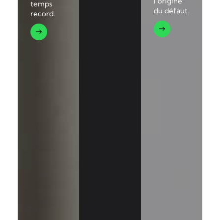
l’origine
temps
du défaut.
record.