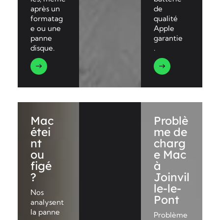
après un
de
formatag
qualité
e ou une
Apple
panne
garantie
disque.
.
Mac
Problè
étei
me de
nt
charg
ou
e Mac
figé
à
?
Joinvil
le-le-
Nos
Pont
analysent
la panne
Problème