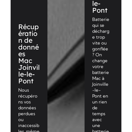
le-
Pont
Batterie
Récup
qui se
décharg
ératio
e trop
n de
vite ou
donné
gonflée
es
? On
Mac
change
Joinvil
votre
batterie
le-le-
Mac à
Pont
Joinville
Nous
-le-
récupéro
Pont en
ns vos
un rien
données
de
perdues
temps
ou
avec
inaccessib
une
les, même
batterie