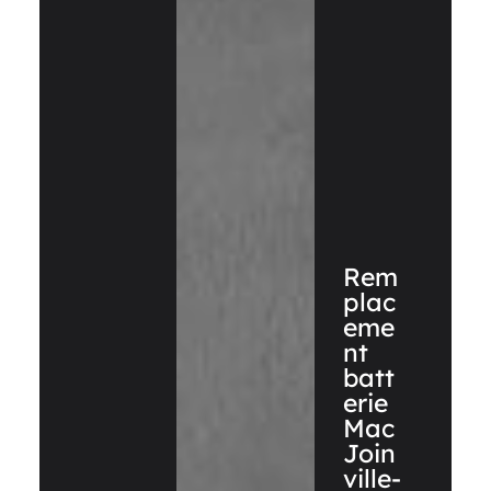
Rem
plac
eme
nt
batt
erie
Mac
Join
ville-