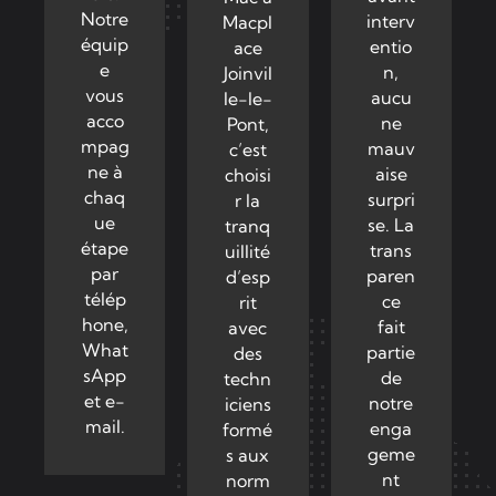
Notre
interv
Macpl
équip
entio
ace
e
n,
Joinvil
vous
aucu
le-le-
acco
ne
Pont,
mpag
mauv
c’est
ne à
aise
choisi
chaq
surpri
r la
ue
se. La
tranq
étape
trans
uillité
par
paren
d’esp
télép
ce
rit
hone,
fait
avec
What
partie
des
sApp
de
techn
et e-
notre
iciens
mail.
enga
formé
geme
s aux
nt
norm