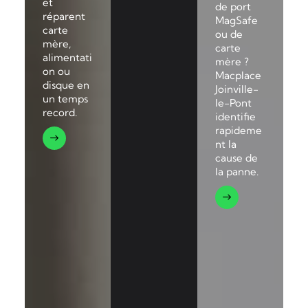
et
de port
réparent
MagSafe
carte
ou de
mère,
carte
alimentati
mère ?
on ou
Macplace
disque en
Joinville-
un temps
le-Pont
record.
identifie
rapideme
nt la
cause de
la panne.