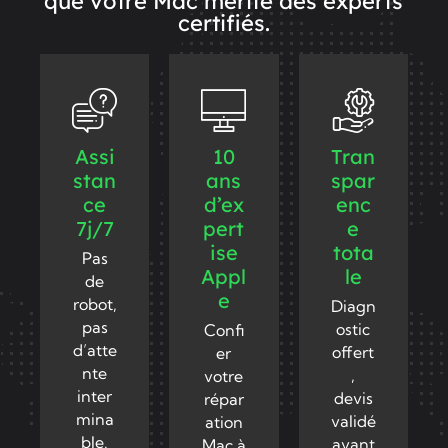
que votre Mac mérite des experts
certifiés.
Assi
10
Tran
stan
ans
spar
ce
d’ex
enc
7j/7
pert
e
ise
tota
Pas
Appl
le
de
e
robot,
Diagn
pas
ostic
Confi
d’atte
offert
er
nte
,
votre
inter
devis
répar
mina
validé
ation
ble.
avant
Mac à