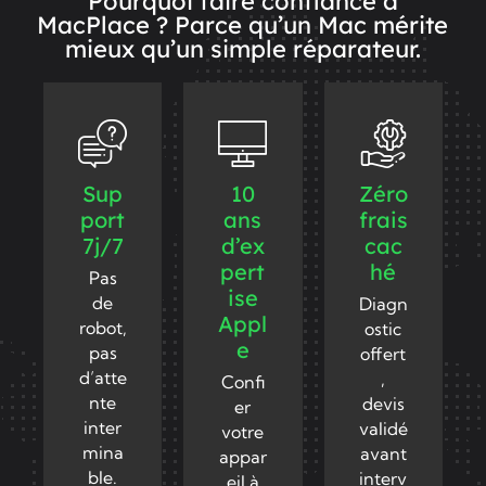
Pourquoi faire confiance à
MacPlace ? Parce qu’un Mac mérite
mieux qu’un simple réparateur.
Sup
10
Zéro
port
ans
frais
7j/7
d’ex
cac
pert
hé
Pas
ise
de
Diagn
Appl
robot,
ostic
e
pas
offert
d’atte
,
Confi
nte
devis
er
inter
validé
votre
mina
avant
appar
ble.
interv
eil à