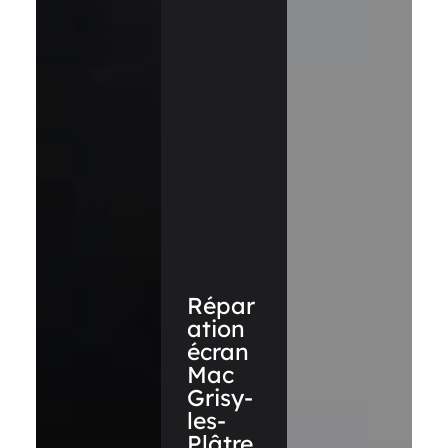
Répar
ation
écran
Mac
Grisy-
les-
Plâtre