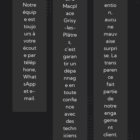
Notre
entio
Macpl
équip
n,
ace
e est
aucu
Grisy
toujo
ne
-les-
urs à
mauv
Plâtre
votre
aise
s,
écout
surpri
c’est
e par
se. La
garan
télép
trans
tir un
hone,
paren
dépa
What
ce
nnag
sApp
fait
e en
et e-
partie
toute
mail.
de
confia
notre
nce
enga
avec
geme
des
nt
techn
client.
iciens