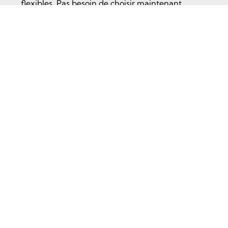
flexibles. Pas besoin de choisir maintenant.
Appelez-nous, on s’adapte à votre besoin.
Démarrer ma réparation