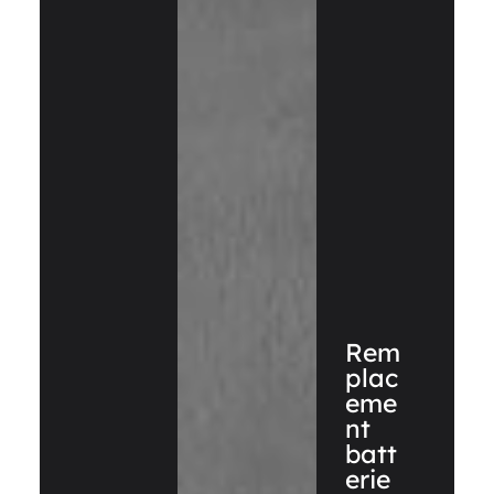
Rem
plac
eme
nt
batt
erie