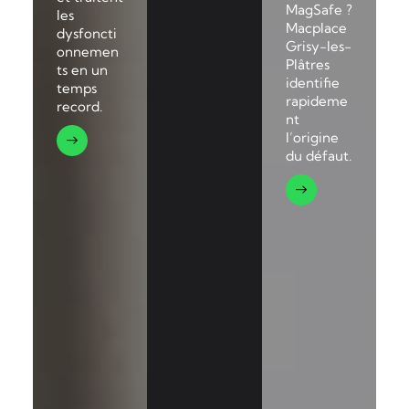
MagSafe ?
les
Macplace
dysfoncti
Grisy-les-
onnemen
Plâtres
ts en un
identifie
temps
rapideme
record.
nt
l’origine
du défaut.