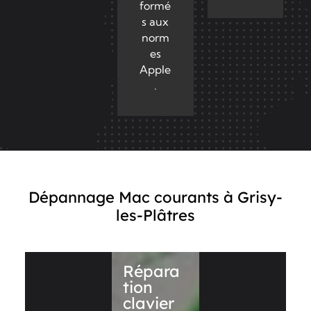
formé
s aux
norm
es
Apple
.
Dépannage Mac courants à Grisy-
les-Plâtres
Répara
tion
clavier