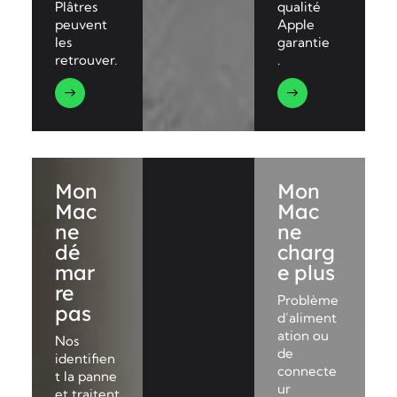
Plâtres
qualité
peuvent
Apple
les
garantie
retrouver.
.
Mon
Mon
Mac
Mac
ne
ne
dé
charg
mar
e plus
re
Problème
pas
d’aliment
ation ou
Nos
de
identifien
connecte
t la panne
ur
et traitent