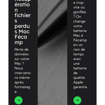
e trop
ératio
vite ou
n
gonflée
fichier
? On
s
change
perdu
votre
s Mac
batterie
Mac à
Féca
Fécamp
mp
en un
Perte de
rien de
données
temps
sur votre
avec
Mac ?
une
Nous
batterie
interveno
de
ns même
qualité
après
Apple
formatag
garantie
e.
.