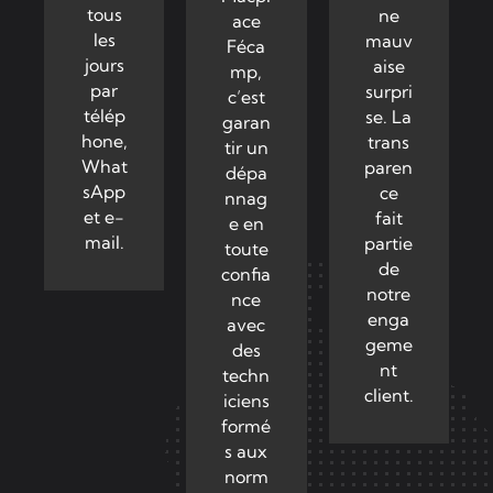
tous
ne
ace
les
mauv
Féca
jours
aise
mp,
par
surpri
c’est
télép
se. La
garan
hone,
trans
tir un
What
paren
dépa
sApp
ce
nnag
et e-
fait
e en
mail.
partie
toute
de
confia
notre
nce
enga
avec
geme
des
nt
techn
client.
iciens
formé
s aux
norm