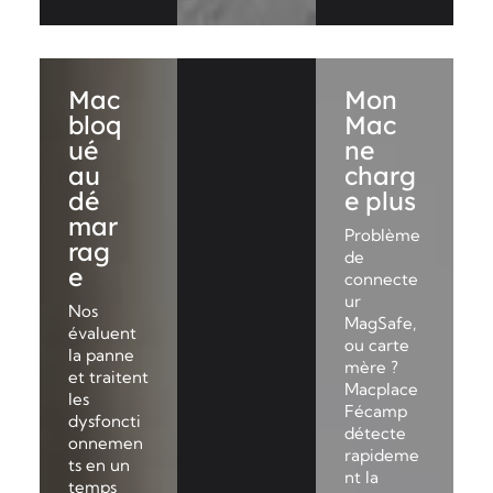
Mac
Mon
bloq
Mac
ué
ne
au
charg
dé
e plus
mar
Problème
rag
de
e
connecte
ur
Nos
MagSafe,
évaluent
ou carte
la panne
mère ?
et traitent
Macplace
les
Fécamp
dysfoncti
détecte
onnemen
rapideme
ts en un
nt la
temps