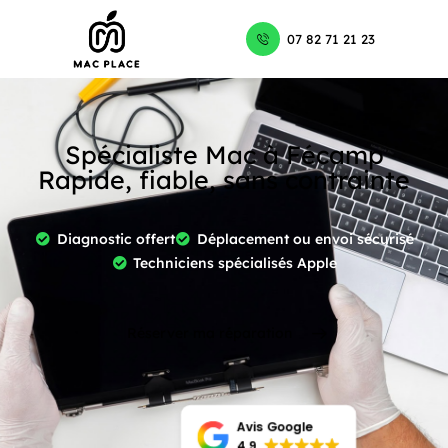
07 82 71 21 23
Spécialiste Mac à Fécamp
Rapide, fiable, sans contrainte
Diagnostic offert
Déplacement ou envoi sécurisé
Techniciens spécialisés Apple
Réserver ma réparation
Avis Google
4.9