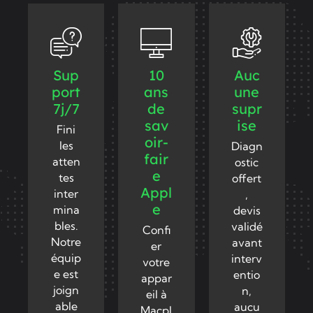
Sup
10
Auc
port
ans
une
7j/7
de
supr
sav
ise
Fini
oir-
les
Diagn
fair
atten
ostic
e
tes
offert
Appl
inter
,
e
mina
devis
bles.
validé
Confi
Notre
avant
er
équip
interv
votre
e est
entio
appar
joign
n,
eil à
able
aucu
Macpl