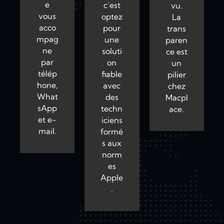
e
c’est
vu.
vous
optez
La
acco
pour
trans
mpag
une
paren
ne
soluti
ce est
par
on
un
télép
fiable
pilier
hone,
avec
chez
What
des
Macpl
sApp
techn
ace.
et e-
iciens
mail.
formé
s aux
norm
es
Apple
.