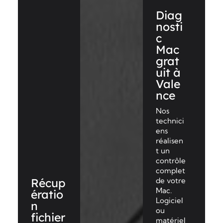
Diag
nosti
c
Mac
grat
uit à
Vale
nce
Nos
technici
ens
réalisen
t un
contrôle
complet
Récup
de votre
Mac.
ératio
Logiciel
n
ou
fichier
matériel