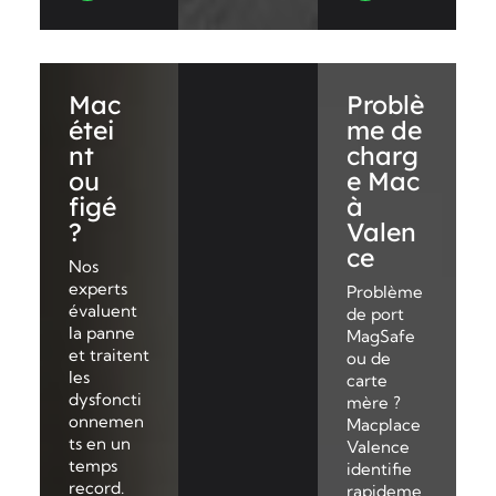
Mac
Problè
étei
me de
nt
charg
ou
e Mac
figé
à
?
Valen
ce
Nos
experts
Problème
évaluent
de port
la panne
MagSafe
et traitent
ou de
les
carte
dysfoncti
mère ?
onnemen
Macplace
ts en un
Valence
temps
identifie
record.
rapideme