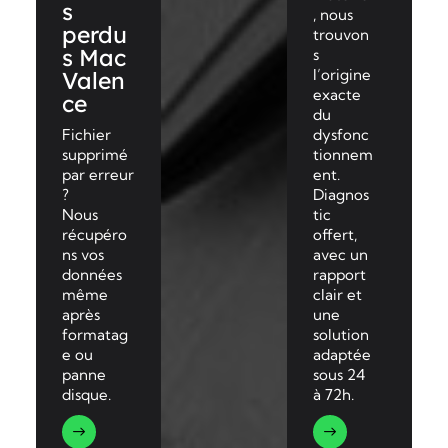
s
, nous
perdu
trouvon
s Mac
s
l’origine
Valen
exacte
ce
du
Fichier
dysfonc
supprimé
tionnem
par erreur
ent.
?
Diagnos
Nous
tic
récupéro
offert,
ns vos
avec un
données
rapport
même
clair et
après
une
formatag
solution
e ou
adaptée
panne
sous 24
disque.
à 72h.