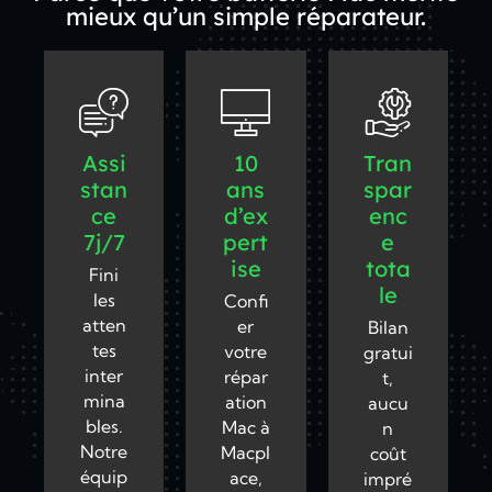
mieux qu’un simple réparateur.
Assi
10
Tran
stan
ans
spar
ce
d’ex
enc
7j/7
pert
e
ise
tota
Fini
le
les
Confi
atten
er
Bilan
tes
votre
gratui
inter
répar
t,
mina
ation
aucu
bles.
Mac à
n
Notre
Macpl
coût
équip
ace,
impré