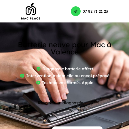
07 82 71 21 23
Batterie neuve pour Mac à
Valence
Diagnostic batterie offert
Intervention à domicile ou envoi prépayé
Techniciens formés Apple
Réserver un diagnostic