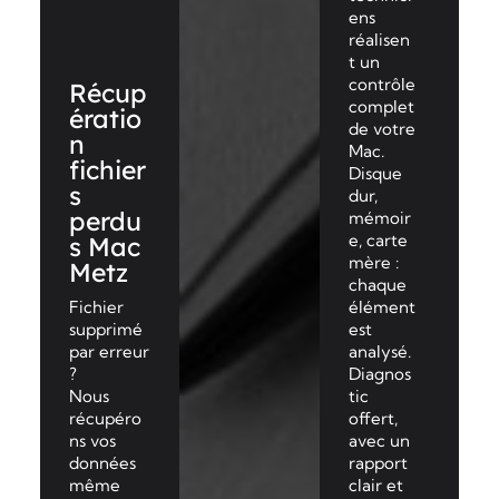
ens
réalisen
t un
contrôle
Récup
complet
ératio
de votre
n
Mac.
fichier
Disque
s
dur,
perdu
mémoir
e, carte
s Mac
mère :
Metz
chaque
Fichier
élément
supprimé
est
par erreur
analysé.
?
Diagnos
Nous
tic
récupéro
offert,
ns vos
avec un
données
rapport
même
clair et