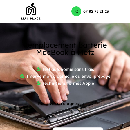
07 82 71 21 23
Remplacement batterie
MacBook à Metz
Test autonomie sans frais
Intervention à domicile ou envoi prépayé
Techniciens formés Apple
Réserver un diagnostic