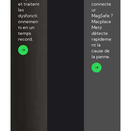
et traitent
connecte
les
ur
dysfoncti
MagSafe ?
onnemen
Macplace
ts en un
Metz
temps
détecte
record.
rapideme
nt la
cause de
la panne.