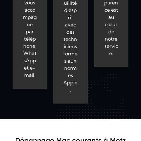
vous
paren
uillité
acco
ce est
d’esp
mpag
au
rit
ne
cœur
avec
par
de
des
télép
notre
techn
hone,
servic
iciens
What
e.
formé
sApp
s aux
et e-
norm
mail.
es
Apple
.
Dépannage Mac courants à Metz