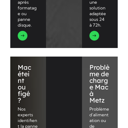
après
une
formatag
solution
e ou
adaptée
panne
sous 24
disque.
à 72h.
Mac
Problè
étei
me de
nt
charg
ou
e Mac
figé
à
?
Metz
Nos
Problème
experts
d’aliment
identifien
ation ou
t la panne
de