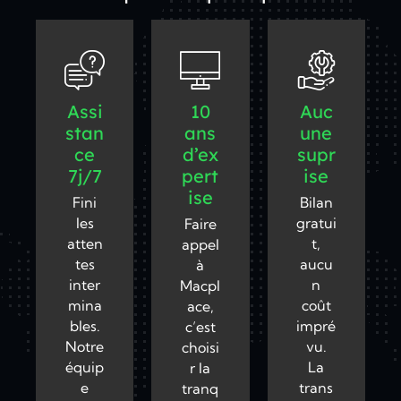
Assi
10
Auc
stan
ans
une
ce
d’ex
supr
7j/7
pert
ise
ise
Fini
Bilan
les
gratui
Faire
atten
t,
appel
tes
aucu
à
inter
n
Macpl
mina
coût
ace,
bles.
impré
c’est
Notre
vu.
choisi
équip
La
r la
e
trans
tranq