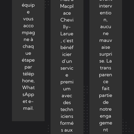
équip
interv
Macpl
e
entio
ace
vous
n,
Chevi
acco
aucu
lly-
mpag
ne
Larue
ne à
mauv
, c’est
chaq
aise
bénéf
ue
surpri
icier
étape
se. La
d’un
par
trans
servic
télép
paren
e
hone,
ce
premi
What
fait
um
sApp
partie
avec
et e-
de
des
mail.
notre
techn
enga
iciens
geme
formé
nt
s aux