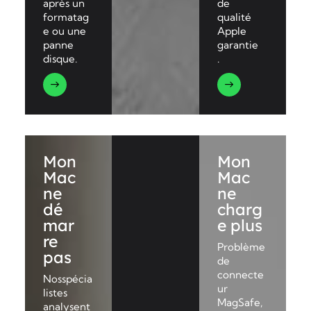
après un
de
formatag
qualité
e ou une
Apple
panne
garantie
disque.
.
Mon
Mon
Mac
Mac
ne
ne
dé
charg
mar
e plus
re
Problème
pas
de
connecte
Nosspécia
ur
listes
MagSafe,
analysent