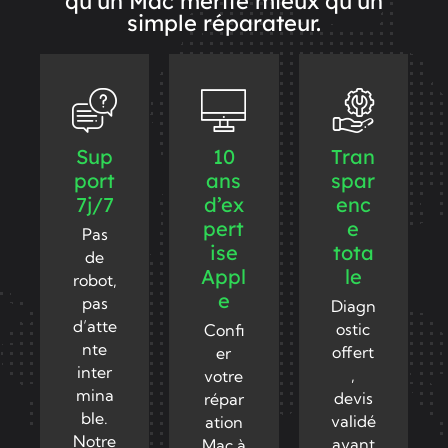
qu’un Mac mérite mieux qu’un
simple réparateur.
Sup
10
Tran
port
ans
spar
7j/7
d’ex
enc
pert
e
Pas
ise
tota
de
Appl
le
robot,
e
pas
Diagn
d’atte
ostic
Confi
nte
offert
er
inter
,
votre
mina
devis
répar
ble.
validé
ation
Notre
avant
Mac à