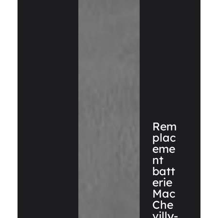
Rem
plac
eme
nt
batt
erie
Mac
Che
villy-