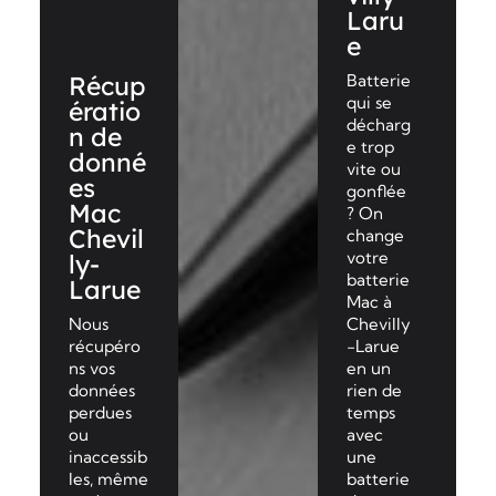
Laru
e
Récup
Batterie
qui se
ératio
décharg
n de
e trop
donné
vite ou
es
gonflée
Mac
? On
Chevil
change
votre
ly-
batterie
Larue
Mac à
Nous
Chevilly
récupéro
-Larue
ns vos
en un
données
rien de
perdues
temps
ou
avec
inaccessib
une
les, même
batterie