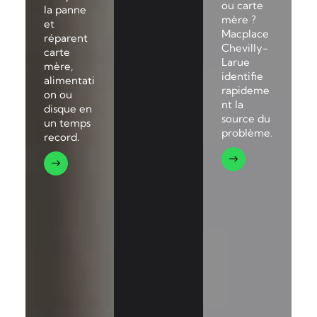
ou carte
la panne
mère ?
et
Macplace
réparent
Chevilly-
carte
Larue
mère,
identifie
alimentati
rapideme
on ou
nt la
disque en
source du
un temps
problème.
record.